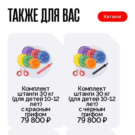
Идеальный инструмент для детей и
ТАКЖЕ ДЛЯ ВАС
новичков при формировании базовых
Каталог
навыков.
Комплект
Комплект
штанги 30 кг
штанги 30 кг
(для детей 10-12
(для детей 10-12
лет)
лет)
с красным
с черным
грифом
грифом
79 800 ₽
79 800 ₽