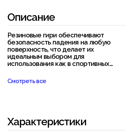
Описание
Резиновые гири обеспечивают
безопасность падения на любую
поверхность, что делает их
идеальным выбором для
использования как в спортивных
залах, так и в домашних условиях.
Смотреть все
Вариативность веса гирь - это
оптимальный подбор для
упражнений любой сложности для
группы с разным уровнем
подготовки. Тренировки с гирями не
Характеристики
только развивают физические
качества, но и двигательные навыки.